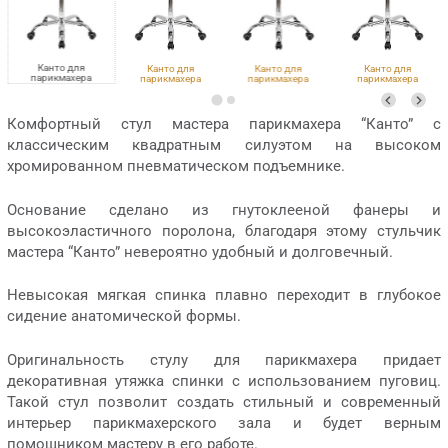
Канто для
Канто для
Канто для
Канто для
парикмахера
парикмахера
парикмахера
парикмахера
VLK 700, с пуговицами
и
VLK 501, с пуговицами
Eco PE 402, с
VLK 261, с пуговицами
пуговицами
Комфортный стул мастера парикмахера “Канто” с
классическим квадратным силуэтом на высоком
хромированном пневматическом подъемнике.
Основание сделано из гнутоклееной фанеры и
высокоэластичного поролона, благодаря этому стульчик
мастера “Канто” невероятно удобный и долговечный.
Невысокая мягкая спинка плавно переходит в глубокое
сидение анатомической формы.
Оригинальность стулу для парикмахера придает
декоративная утяжка спинки с использованием пуговиц.
Такой стул позволит создать стильный и современный
интерьер парикмахерского зала и будет верным
помощником мастеру в его работе.