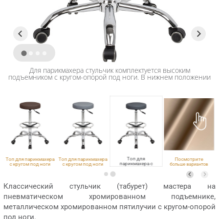
Для парикмахера стульчик комплектуется высоким
подъемником с кругом-опорой под ноги. В нижнем положении
высота по сиденью 640 мм.
Топ для
а
Топ для парикмахера
Топ для парикмахера
Посмотрите
парикмахера с
с кругом под ноги
с кругом под ноги
больше вариантов
кругом под ноги
VLK 501
VLK 725
обивки
VLK 700
Классический стульчик (табурет) мастера на
пневматическом хромированном подъемнике,
металлическом хромированном пятилучии с кругом-опорой
под ноги.