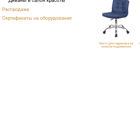
Диваны в салон красоты
Распродажа
Сертификаты на оборудование
Канто для педикюра на
низком подъёмнике
ECO PE 402, с пуговицами,
V
хром