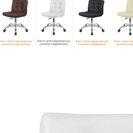
Канто для педикюра на
Канто для педикюра на
Канто для педикюра на
Канто для пе
низком подъёмнике
низком подъёмнике
низком подъёмнике
низком под
VLK 100, с пуговицами,
LK 501, с пуговицами, хром
VLK 600, с пуговицами, хром
VLK 261, с пуго
хром