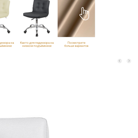
дикюра на
Канто для педикюра на
Посмотрите
ъёмнике
низком подъёмнике
больше вариантов
вицами, хром
VLK 700, с пуговицами, хром
обивки