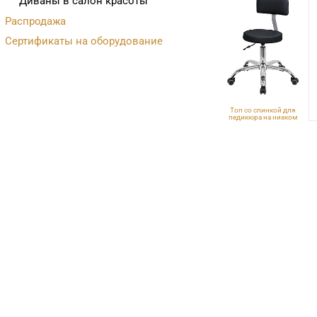
Диваны в салон красоты
Распродажа
Сертификаты на оборудование
Топ со спинкой для
педикюра на низком
подъемнике
VLK 600, хром