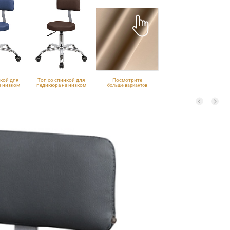
нкой для
Топ со спинкой для
Посмотрите
а низком
педикюра на низком
больше вариантов
нике
подъемнике
обивки
, хром
VLK 501, хром