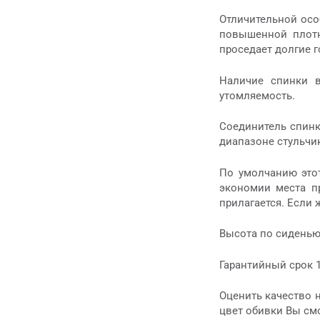
Отличительной осо
повышенной плотн
проседает долгие г
Наличие спинки в
утомляемость.
Соединитель спинк
диапазоне стульчи
По умолчанию этот
экономии места пр
прилагается. Если 
Высота по сиденью
Гарантийный срок 1
Оценить качество н
цвет обивки Вы смо