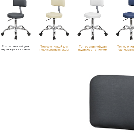
Топ со спинкой для
Топ со спинкой для
Топ со спинкой для
Топ со спи
педикюра на низком
педикюра на низком
педикюра на низком
педикюра н
подъемнике
подъемнике
подъемнике
подъем
VLK 700, хром
VLK 261, хром
VLK 100, хром
Eco PE 402