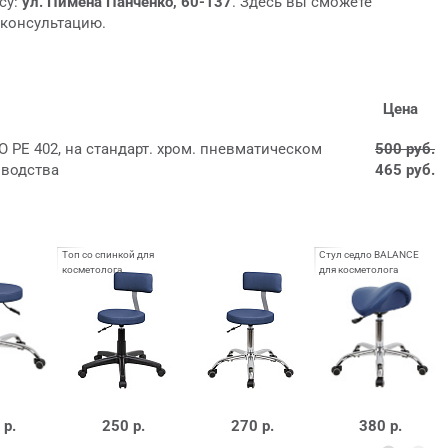
су:
ул. Пимена Панченко, 60-137
. Здесь вы сможете
 консультацию.
Цена
 PE 402, на стандарт. хром. пневматическом
500 руб.
зводства
465 руб.
 р.
250 р.
270 р.
380 р.