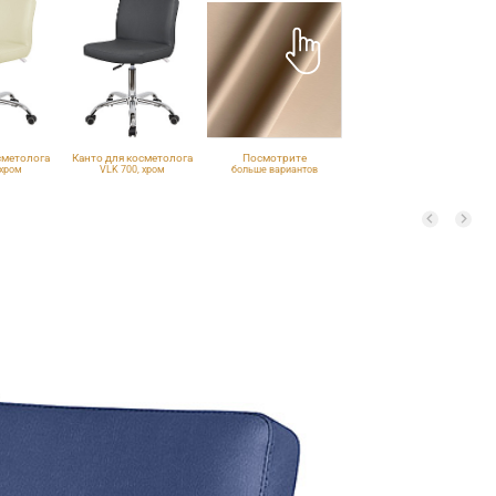
сметолога
Канто для косметолога
Посмотрите
 хром
VLK 700, хром
больше вариантов
обивки