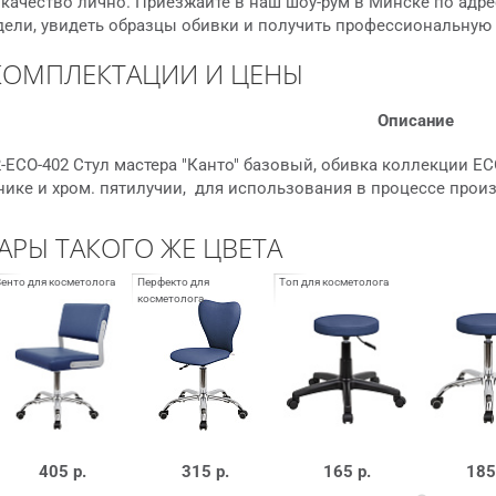
качество лично. Приезжайте в наш шоу-рум в Минске по адре
дели, увидеть образцы обивки и получить профессиональную
КОМПЛЕКТАЦИИ И ЦЕНЫ
Описание
-ECO-402 Стул мастера "Канто" базовый, обивка коллекции ECO
ике и хром. пятилучии, для использования в процессе прои
АРЫ ТАКОГО ЖЕ ЦВЕТА
405 р.
315 р.
165 р.
185