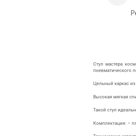
Р
Стул мастера косм
пневматического п
Цельный каркас из
Высокая мягкая сп
Такой стул идеаль
Комплектация: – п