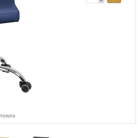
-
етолога