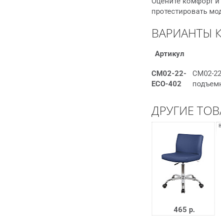
Оцените комфорт и 
протестировать мо
ВАРИАНТЫ 
Артикул
СМ02-22-
СМ02-22
ECO-402
подъемн
ДРУГИЕ ТОВ
465 р.
465 р.
465 р.