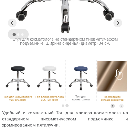
Стул для косметолога на стандартном пневматическом
подъемнике. Ширина сиденья (диаметр) 34 см.
Топ для
а
Топ для косметолога
Топ для косметолога
Посмотрите
косметолога
VLK 600, хром
VLK 100, хром
больше вариантов
ECO PE 402, хром
обивки
Удобный и компактный Топ для мастера косметолога на
стандартном пневматическом подъемнике и
хромированном пятилучии.