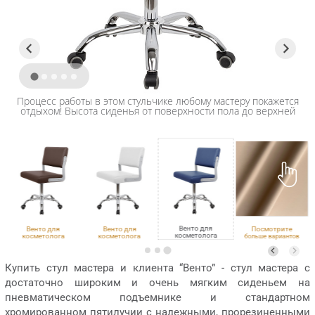
Процесс работы в этом стульчике любому мастеру покажется
отдыхом! Высота сиденья от поверхности пола до верхней
поверхности сиденья по оси подъёмника 480 - 610 мм.
Венто для
Венто для
Венто для
Посмотрите
косметолога
косметолога
косметолога
больше вариантов
ECO PE 402, хром
VLK 501, хром
VLK 100, хром
обивки
Купить стул мастера и клиента “Венто” - стул мастера с
достаточно широким и очень мягким сиденьем на
пневматическом подъемнике и стандартном
хромированном пятилучии с надежными, прорезиненными