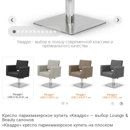
Квадро - выбор в пользу современной классики и
премиального качества
Квадро
Квадро
Квадро
Квадро
UNICO BLACK, на
UNICO GREY, на
UNICO KRAFT, на
UNICO STEEL, на
квадрате плоском
квадрате плоском
квадрате плоском
квадрате плоском
Кресло парикмахерское купить «Квадро» — выбор Lounge &
Beauty салонов
«Квадро» кресло парикмахерское купить на плоском