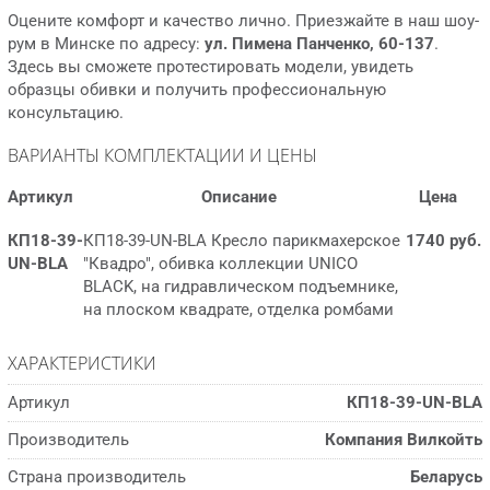
Производство ООО «Вилкойть», Республика Беларусь.
BLACK
— это абсолютный, глубокий чёрный, не имеющий ан
Оцените комфорт и качество лично. Приезжайте в наш шоу-
алогов в масс-маркете. Это цвет статуса, власти и бескомпр
рум в Минске по адресу:
ул. Пимена Панченко, 60-137
.
омиссной элегантности. В VIP LUX салонах чёрный цвет ста
Здесь вы сможете протестировать модели, увидеть
новится фоном для ярких дизайнерских решений, подчерки
образцы обивки и получить профессиональную
вая дороговизну пространства и не отвлекая внимание от
консультацию.
работы мастера. На такой обивке не видно следов эксплуат
ации — она сохраняет безупречный вид даже после самого
ВАРИАНТЫ КОМПЛЕКТАЦИИ И ЦЕНЫ
загруженного дня.
Артикул
Описание
Цена
КП18-39-
КП18-39-UN-BLA Кресло парикмахерское
1740 руб.
UN-BLA
"Квадро", обивка коллекции UNICO
BLACK, на гидравлическом подъемнике,
на плоском квадрате, отделка ромбами
ХАРАКТЕРИСТИКИ
Артикул
КП18-39-UN-BLA
Производитель
Компания Вилкойть
Страна производитель
Беларусь