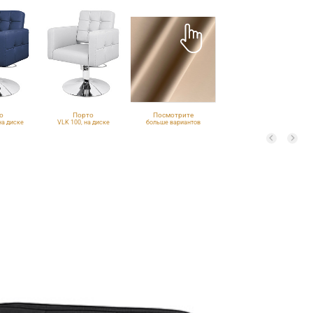
о
Порто
Посмотрите
на диске
VLK 100, на диске
больше вариантов
обивки