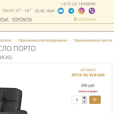
+375 29 1898888
ПН-ПТ: 9
- 18
СБ-ВС: ВЫХ
00
00
АТЬИ
КОНТАКТЫ
КОРЗИНА
Каталог
>
Парикмахерское оборудование
>
Парикмахерские кресла
СЛО ПОРТО
ДИСКЕ)
АРТИКУЛ:
КП16-36-VLK-600
840 руб.
+
-