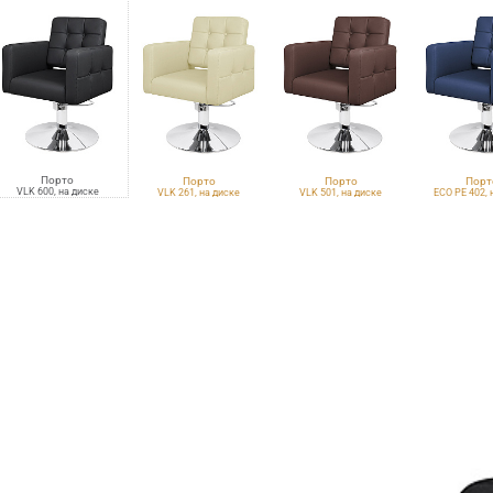
Порто
Порто
Порто
Порт
VLK 600, на диске
VLK 261, на диске
VLK 501, на диске
ECO PE 402, 