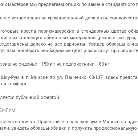
ких мастеров мы предлагаем опцию по замене стандартного 
ресло установлено на хромированный диск из высококачеств
готовые кресла парикмахерские в стандартных цветах обив
личных коллекций обивочных материалов (разные фактуры, р
представлены далеко не все варианты. Увидев образцы в н
ут Вам подобрать необходимый цвет и расскажут про свойств
зка: на сиденье –150 кг; на подлокотники –80 кг.
 Шоу-Рум в г. Минске по ул. Панченко, 60-137, здесь пред
о и комфорт.
ляется публичной офертой.
ОУ-РУМ
качество лично. Приезжайте в наш шоу-рум в Минске по адре
дели, увидеть образцы обивки и получить профессиональную