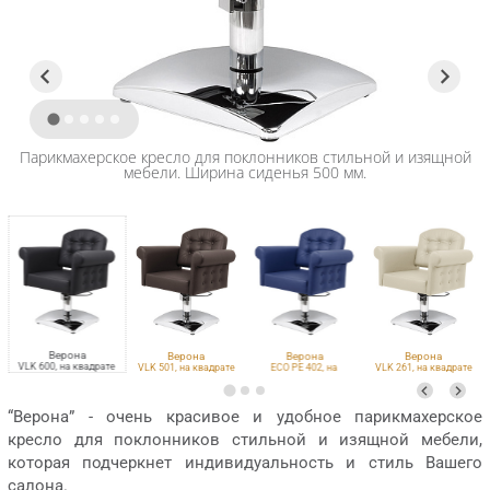
Парикмахерское кресло для поклонников стильной и изящной
мебели. Ширина сиденья 500 мм.
Верона
Верона
Верона
Верона
VLK 600, на квадрате
VLK 501, на квадрате
ECO PE 402, на
VLK 261, на квадрате
квадрате
“Верона” - очень красивое и удобное парикмахерское
кресло для поклонников стильной и изящной мебели,
которая подчеркнет индивидуальность и стиль Вашего
салона.